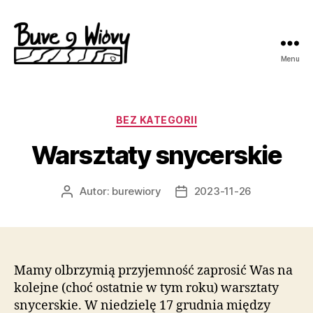
Menu
Bure
Wióry
Kategorie
BEZ KATEGORII
Warsztaty snycerskie
Autor:
burewiory
2023-11-26
Autor
Data
wpisu
wpisu
Mamy olbrzymią przyjemność zaprosić Was na
kolejne (choć ostatnie w tym roku) warsztaty
snycerskie. W niedzielę 17 grudnia między